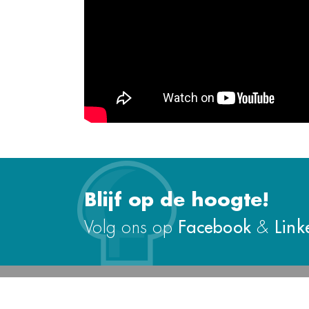
Blijf op de hoogte!
Facebook
Link
Volg ons op
&